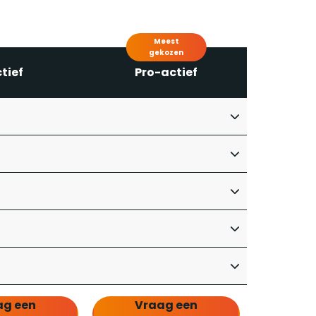
ake-to-Order manufacturing (MTO)
urchase-2-Pay
Meest
gekozen
CSN
tief
Pro-actief
ulti Book
ag een
Vraag een