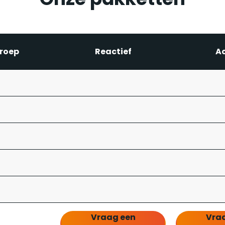
M
P
S
roep
Reactief
Ac
M
Vraag een
Vra