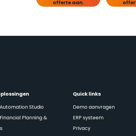
offerte aan.
offer
oplossingen
Quick links
 Automation Studio
Demo aanvragen
Financial Planning &
ERP systeem
is
Privacy