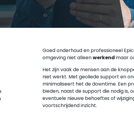
M
P
S
M
Goed onderhoud en professioneel Epicor
omgeving niet alleen
werkend
maar o
Het zijn vaak de mensen aan de knoppe
niet werkt. Met geoliede support en on
minimaliseert het de downtime. Een pro
bieden, naast de support die nodig is, 
e
eventuele nieuwe behoeftes of wijzigin
n
voortschrijdend inzicht.