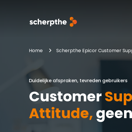
Kinetic Cloud Platform
Jouw branche
Implementatie aanpak
Home
Scherpthe Epicor Customer Sup
Epicor Kinetic Cloud ERP
Metaalindustrie
Signature implementatie methodologie
Scherpthe EpiMake
Machinebouw
Click Try Go! Onboarding
Duidelijke afspraken, tevreden gebruikers
Kunststofverwerking
Customer
Sup
Attitude,
gee