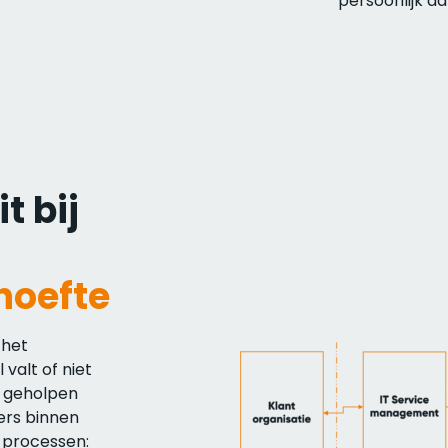
persoonlijk ad
t bij
hoefte
 het
 valt of niet
t geholpen
ers binnen
e processen: