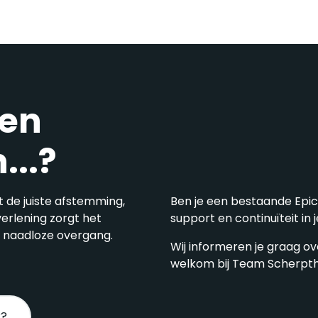
een
...?
t de juiste afstemming,
Ben je een bestaande Epic
verlening zorgt het
support en continuïteit in 
 naadloze overgang.
Wij informeren je graag o
welkom bij Team Scherpt
k?