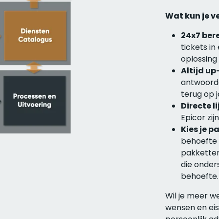
Wat kun je 
24x7 ber
tickets i
oplossing
Altijd u
antwoorde
terug op 
Directe l
Epicor zij
Kies je p
behoefte
pakketten
die onder
behoefte.
Wil je meer w
wensen en ei