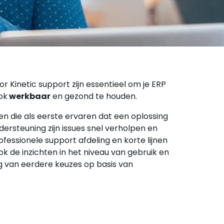
ake-to-Order manufacturing (MTO)
urchase-2-Pay
CSN
ulti Book
 Kinetic support zijn essentieel om je ERP
ok
werkbaar
en gezond te houden.
n die als eerste ervaren dat een oplossing
dersteuning zijn issues snel verholpen en
fessionele support afdeling en korte lijnen
ook de inzichten in het niveau van gebruik en
g van eerdere keuzes op basis van