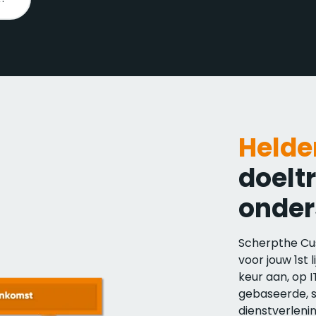
Helde
doelt
onder
Scherpthe Cu
voor jouw 1st 
keur aan, op 
gebaseerde, 
dienstverleni