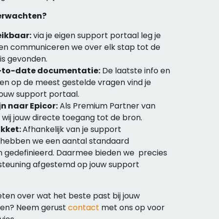
verwachten?
eikbaar:
via je eigen support portaal leg je
n en communiceren we over elk stap tot de
 is gevonden.
p-to-date documentatie:
De laatste info en
n op de meest gestelde vragen vind je
jouw support portaal.
ijn naar Epicor:
Als Premium Partner van
n wij jouw directe toegang tot de bron.
akket:
Afhankelijk van je support
 hebben we een aantal standaard
 gedefinieerd. Daarmee bieden we precies
steuning afgestemd op jouw support
eten over wat het beste past bij jouw
sen? Neem gerust
contact
met ons op voor