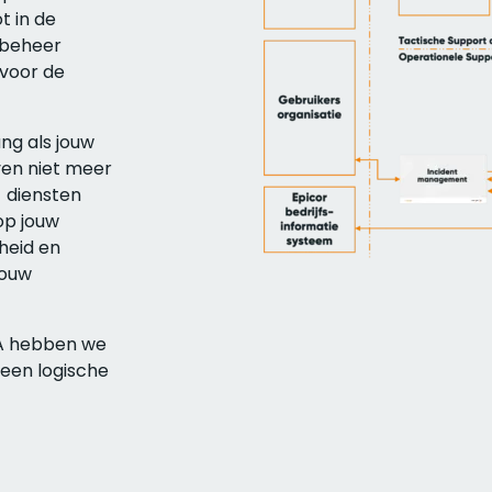
t in de
 beheer
 voor de
ng als jouw
even niet meer
 diensten
op jouw
heid en
jouw
LA hebben we
een logische