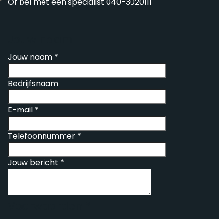
Of bel met een specialist 040-3020111
Jouw naam
Jouw naam
*
Bedrijfsnaam
E-mail
*
Telefoonnummer
*
Jouw bericht
*
Voorwaarden
*