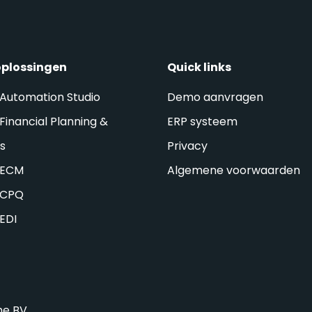
oplossingen
Quick links
 Automation Studio
Demo aanvragen
Financial Planning &
ERP systeem
is
Privacy
 ECM
Algemene voorwaarden
 CPQ
 EDI
he BV