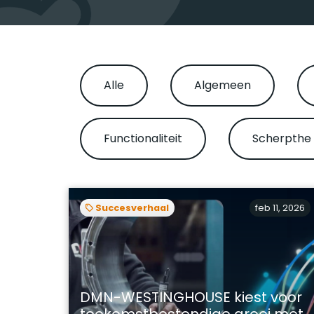
Alle
Algemeen
Functionaliteit
Scherpthe
Succesverhaal
feb 11, 2026
DMN-WESTINGHOUSE kiest voor