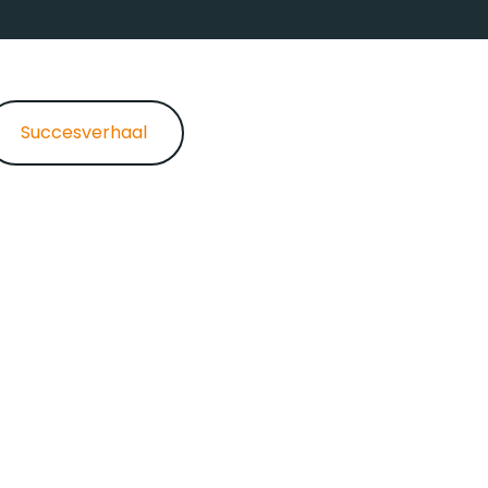
ake-to-Order manufacturing (MTO)
urchase-2-Pay
CSN
Succesverhaal
ulti Book