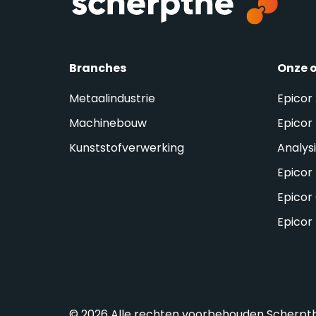
Branches
Onze 
Metaalindustrie
Epicor
Machinebouw
Epicor 
Kunststofverwerking
Analys
Epicor
Epicor
Epicor
© 2026 Alle rechten voorbehouden Scherpt