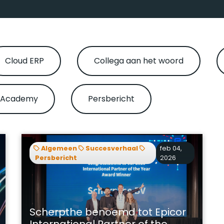
M
P
S
Cloud ERP
Collega aan het woord
M
 Academy
Persbericht
Algemeen
Succesverhaal
feb 04,
Persbericht
2026
Scherpthe benoemd tot Epicor