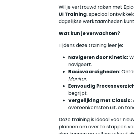
Wil je vertrouwd raken met Epic
UI Training
, speciaal ontwikke
dagelijkse werkzaamheden kunt
Wat kun je verwachten?
Tijdens deze training leer je:
Navigeren door Kinetic:
We
navigeert.
Basisvaardigheden:
Ontde
Monitor
.
Eenvoudig Procesoverzich
begrijpt.
Vergelijking met Classic:
overeenkomsten uit, en tone
Deze training is ideaal voor ni
plannen om over te stappen van 
slag kunnen en zelfverzekerd zijn