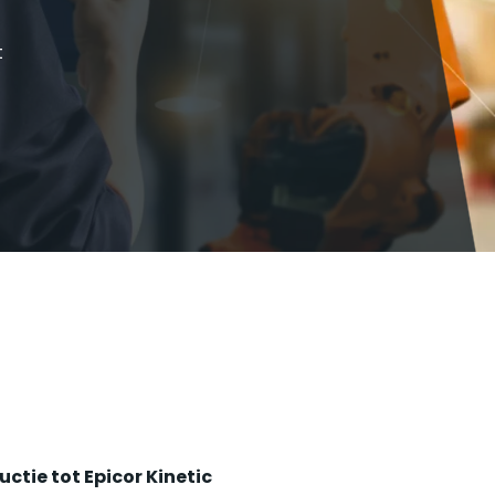
M
P
t
S
M
uctie tot Epicor Kinetic