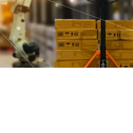
ake-to-Order manufacturing (MTO)
urchase-2-Pay
CSN
ulti Book