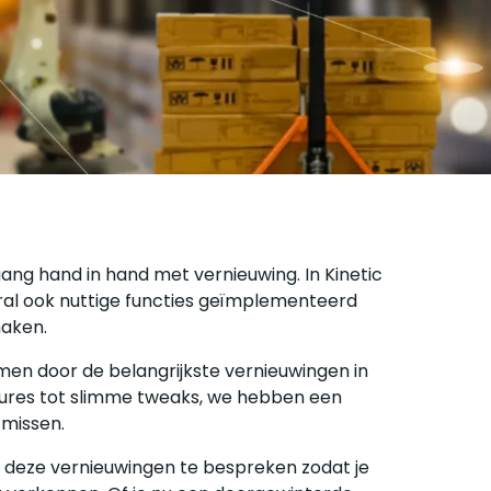
ake-to-Order manufacturing (MTO)
urchase-2-Pay
CSN
ulti Book
ang hand in hand met vernieuwing. In Kinetic
ooral ook nuttige functies geïmplementeerd
maken.
men door de belangrijkste vernieuwingen in
tures tot slimme tweaks, we hebben een
 missen.
 deze vernieuwingen te bespreken zodat je