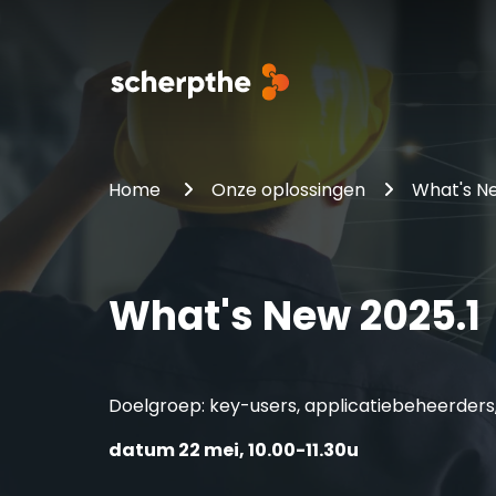
Kinetic Cloud Platform
Jouw branche
Implementatie aanpak
Home
Onze oplossingen
What's N
Epicor Kinetic Cloud ERP
Metaalindustrie
Signature implementatie methodologie
Scherpthe EpiMake
Machinebouw
Click Try Go! Onboarding
What's New 2025.1
Kunststofverwerking
Doelgroep: key-users, applicatiebeheerder
datum 22 mei, 10.00-11.30u