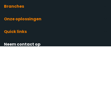
Branches
Onze oplossingen
Quick links
Neem contact op
Laan van Diepenvoorde 13-14
5582 LA Waalre
(Bedrijvenpark Eindhoven Zuid)
KvK: 63412462
BTW: NL855224770B01
+31 (0)40 3020 111 (Kantoor)
sales@scherpthe.nl